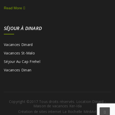
Read More
SÉJOUR À DINARD
Vacances Dinard
Vacances St-Malo
Séjour Au Cap Frehel
Vacances Dinan
Copyright ©2017 Tous droits réservés. Location Dinard -
Maison de vacances Ker-Ida
Création de sites internet La Rochelle MédiArt