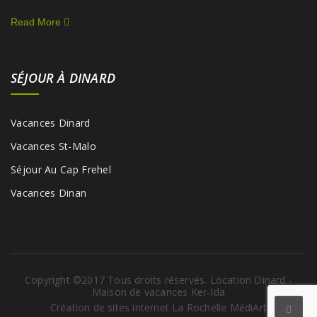
Read More
SÉJOUR À DINARD
Vacances Dinard
Vacances St-Malo
Séjour Au Cap Frehel
Vacances Dinan
Copyright ©2017 Tous droits réservés. Location Dinard -
Maison de vacances Ker-Ida
Création de sites internet La Rochelle MédiArt