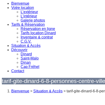
Bienvenue
Votre location
L’extérieur
L’intérieur
Galerie photos
Tarifs & Réservation
Réservation en ligne
Tarifs location Dinard
Inventaire & contrat
C.G.V.
Situation & Accès
Découvrir
Dinard
Saint-Malo
Dinan
Cap Fréhel
Contact
tarif-gite-dinard-6-8-personnes-centre-vill
Bienvenue
>
Situation & Accès
>
tarif-gite-dinard-6-8-p