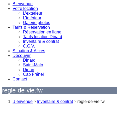
Bienvenue
Votre location
L’extérieur
L’intérieur
Galerie photos
Tarifs & Réservation
Réservation en ligne
Tarifs location Dinard
Inventaire & contrat
C.G.V.
Situation & Accès
Découvrir
Dinard
Saint-Malo
Dinan
Cap Fréhel
Contact
regle-de-vie.fw
Bienvenue
>
Inventaire & contrat
>
regle-de-vie.fw